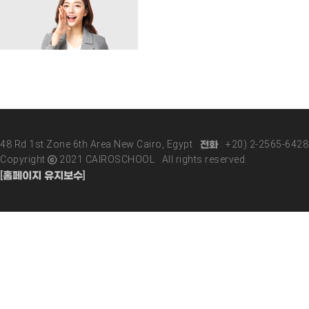
48 Rd 1st Zone 6th Area New Cairo, Egypt 전화 : +20) 2-2565-642
Copyright ⓒ 2021 CAIROSCHOOL All rights reserved.
[홈페이지 유지보수]