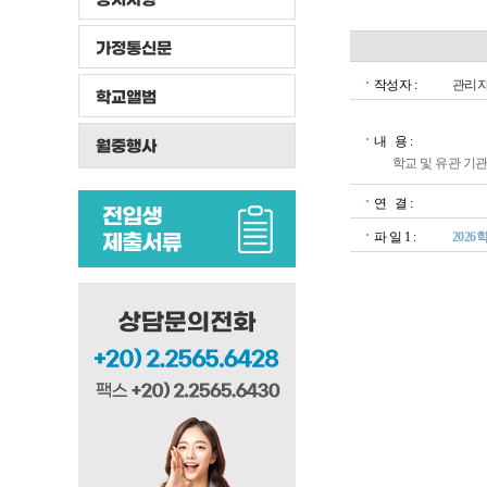
가정통신문
작성자 :
관리
학교앨범
내 용 :
월중행사
학교 및 유관 기
연 결 :
파 일 1 :
2026