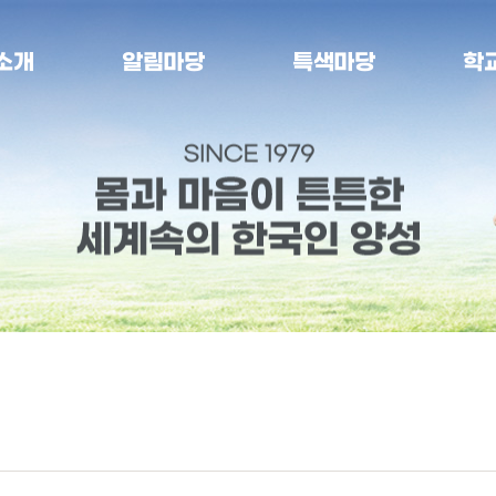
소개
알림마당
특색마당
학