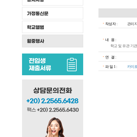
가정통신문
작성자 :
관리
학교앨범
내 용 :
월중행사
학교 및 유관 기
연 결 :
파 일 1 :
카이로