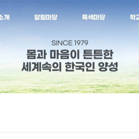
소개
알림마당
특색마당
학