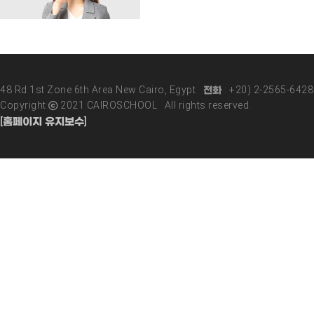
48 Rd 1st Zone 6th Area New Cairo, Egypt 전화 : +20) 2-2565-642
Copyright ⓒ 2021 CAIROSCHOOL All rights reserved.
[홈페이지 유지보수]