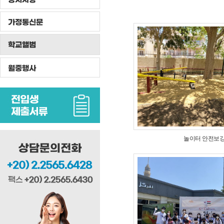
가정통신문
학교앨범
월중행사
놀이터 안전보