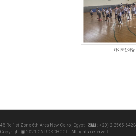
카이로한마당
48 Rd 1st Zone 6th Area New Cairo, Egypt 전화 : +20) 2-2565-642
Copyright ⓒ 2021 CAIROSCHOOL All rights reserved.