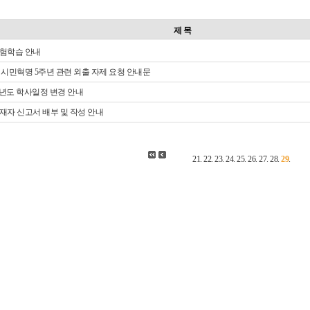
제 목
장체험학습 안내
이집트 시민혁명 5주년 관련 외출 자제 요청 안내문
015학년도 학사일정 변경 안내
외 부재자 신고서 배부 및 작성 안내
21
.
22
.
23
.
24
.
25
.
26
.
27
.
28
.
29
.