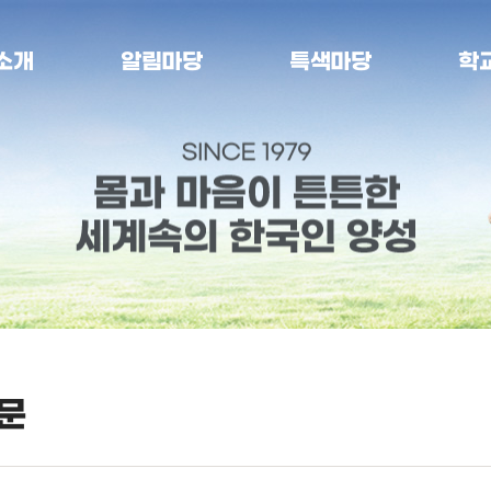
소개
알림마당
특색마당
학
문