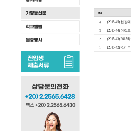
가정통신문
no
(2015-45) 현
4
학교앨범
(2015-44) 
3
(2015-43) 2
월중행사
2
(2015-42)국
1