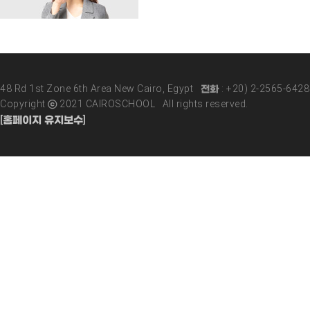
48 Rd 1st Zone 6th Area New Cairo, Egypt 전화 : +20) 2-2565-642
Copyright ⓒ 2021 CAIROSCHOOL All rights reserved.
[홈페이지 유지보수]