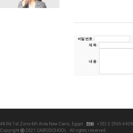
비밀 번호
:
제 목
:
내 용
:
48 Rd 1st Zone 6th Area New Cairo, Egypt 전화 : +20) 2-2565-642
Copyright ⓒ 2021 CAIROSCHOOL All rights reserved.