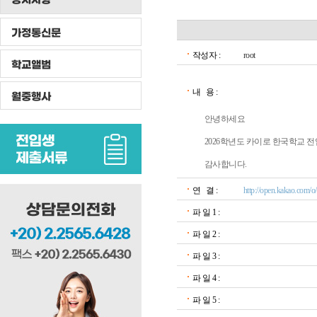
가정통신문
작성자 :
root
학교앨범
내 용 :
월중행사
안녕하세요
2026학년도 카이로 한국학교 
감사합니다.
연 결 :
http://open.kakao.com/
파 일 1 :
파 일 2 :
파 일 3 :
파 일 4 :
파 일 5 :