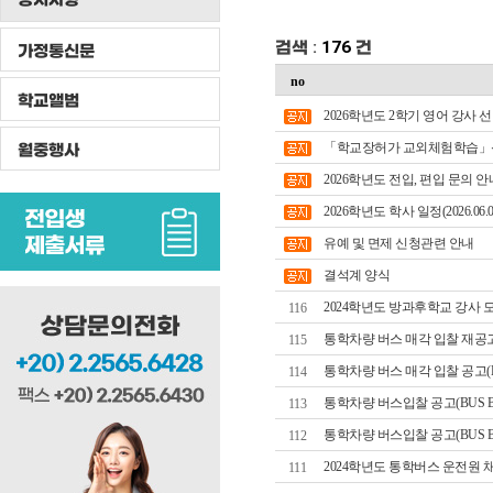
검색 :
176
건
가정통신문
no
학교앨범
2026학년도 2학기 영어 강사 선발 (Recruit
월중행사
「학교장허가 교외체험학습」신청
2026학년도 전입, 편입 문의 안
2026학년도 학사 일정(2026.06.0
유예 및 면제 신청관련 안내
결석계 양식
2024학년도 방과후학교 강사 
116
통학차량 버스 매각 입찰 재공고(B
115
통학차량 버스 매각 입찰 공고(BUS
114
통학차량 버스입찰 공고(BUS BI
113
통학차량 버스입찰 공고(BUS B
112
2024학년도 통학버스 운전원 채용
111