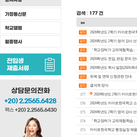
검색 :
177
건
가정통신문
no
학교앨범
2026학년도 2학기 카이로한
월중행사
2026학년도 2학기 영어 강사 선발 (Recruit
「학교장허가 교외체험학습」신청
2026학년도 전입, 편입 문의 안
2026학년도 학사 일정(2026.06.0
유예 및 면제 신청관련 안내
결석계 양식
2026학년도 2학기 카이로
177
2026학년도 카이로한국학교 소
176
2026학년도 2학기 영어 강사 선발 (Recruit
175
「학교장허가 교외체험학습」신청
174
카이로한국학교 행정실장 채용
173